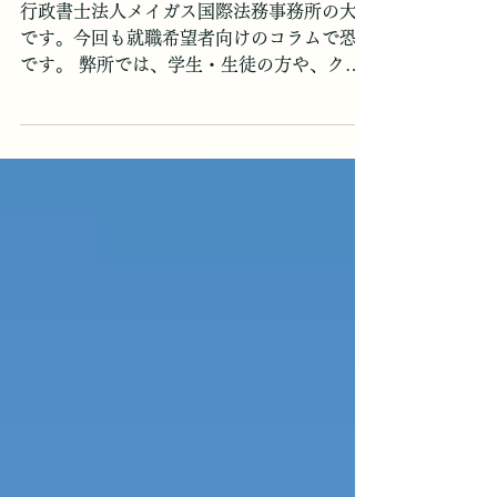
お仕事の話
メイガスの教育業務とは？
行政書士法人メイガス国際法務事務所の大沢
です。今回も就職希望者向けのコラムで恐縮
です。 弊所では、学生・生徒の方や、クラ
イアント様に対して、様々な授業・セミナ
ー・レクチャー等の教育活動を行っていま
す。 緊張するから教育業務が一番苦手だと
いう職員も多いです。スキルと言うより性格
の向き不向きでしょうね。私も得意なふりを
していますが、逆に余計なことまでいっぱい
しゃべりそうになってしまいますので、頑張
ってお口チャックします。 弊所の教育業務
の種類は、主に①社内研修、②所内教育、③
学生教育がありますので、今回はこれらにつ
いてご説明します。 これらの他に、研修実
施団体から招聘されての研修もたまにありま