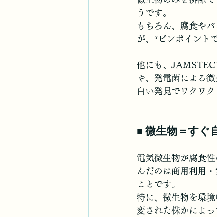
うです。
もちろん、腐食やバ
が、“ピンポイント
他にも、JAMST
や、発電菌による微
白い発見でワクワク
■ 微生物＝す
電気微生物が腐食性
んだのは
商用利用・
ことです。
特に、微生物を環境
変された株かによっ