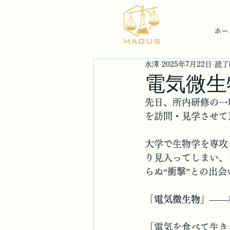
ホー
水澤
2025年7月22日
読了
電気微生
先日、所内研修の一
を訪問・見学させて
大学で生物学を専攻
り見入ってしまい、
らぬ“衝撃”との出
「
電気微生物
」――
「電気を食べて生き