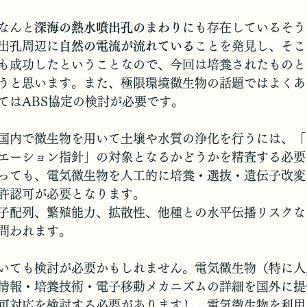
なんと
深海の熱水噴出孔のまわり
にも存在しているそうで
出孔周辺に
自然の電流が流れている
ことを発見し、そこ
も成功したということなので、今回は培養されたものと
うと思います。また、極限環境微生物の話題ではよくあ
てはABS協定の検討が必要です。
国内で微生物を用いて土壌や水質の浄化を行うには、「
エーション指針」の対象となるかどうかを精査する必要
っても、電気微生物を人工的に培養・選抜・遺伝子改変
許認可が必要となります。
子配列、繁殖能力、拡散性、他種との水平伝播リスクな
問われます。
いても検討が必要かもしれません。電気微生物（特に人
情報・培養技術・電子移動メカニズムの詳細を国外に提
可対応を検討する必要がありますし、電気微生物を利用