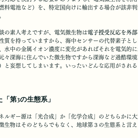
燃料電池など）を、特定国向けに輸出する場合が該非判
。
談の素人考えですが、電気微生物は
電子授受反応を外部
性質を持っていますから、海中センサーの代替素子とし
、水中の金属イオン濃度に変化があればそれを電気的に
元々深海に住んでいた微生物ですから深海など過酷環境
）と妄想してしまいます。いったいどんな応用がされる
た「第3の生態系」
ネルギー源は「光合成」か「化学合成」のどちらかに大
微生物はそのどちらでもなく、地球第３の生態系と言え