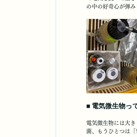
の中の好奇心が弾み
■ 電気微生物っ
電気微生物には大き
菌、もうひとつは「