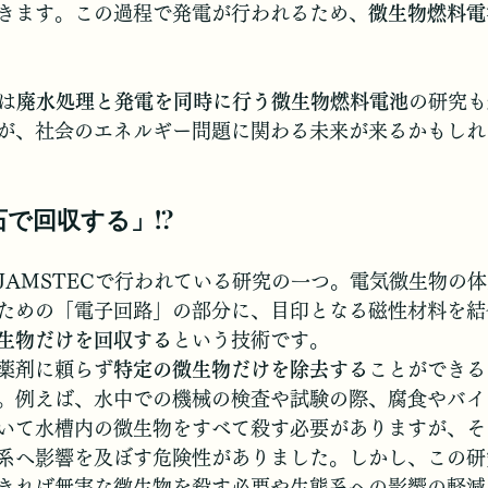
きます。この過程で発電が行われるため、
微生物燃料電
は
廃水処理と発電を同時に行う微生物燃料電池
の研究も
が、社会のエネルギー問題に関わる未来が来るかもしれ
石で回収する」!?
JAMSTECで行われている研究の一つ。電気微生物の
ための「電子回路」の部分に、目印となる磁性材料を結
生物だけを回収する
という技術です。
薬剤に頼らず
特定の微生物だけを除去する
ことができる
。例えば、水中での機械の検査や試験の際、腐食やバイ
いて水槽内の微生物をすべて殺す必要がありますが、そ
系へ影響を及ぼす危険性がありました。しかし、この研
きれば無害な微生物を殺す必要や生態系への影響の軽減