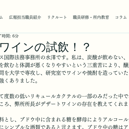
ム
広報担当職員紹介
リクルート
職員研修・所内教育
コラム
時間: 6分
ワインの試飲！？
ス国際法務事務所の水澤です。私は、炭酸が飲めない、
を飲むと体調が悪くなりやすいという三重苦により、醸
問を大学で専攻し、研究室でワインや焼酎を造っていた
強くありました。
て度数の低いリキュールカクテルの一部のみだった中で
ころ、弊所所長がデザートワインの存在を教えてくれま
料とし、ブドウ中に含まれる糖を酵母によりアルコール
にシンプルな酒類であると言えます。ブドウ中の糖はア