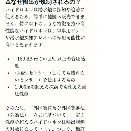
⚠️なぜ輸出が規制されるの？
ハイドロホンは潜水艦の探知や追跡に
使えるため、簡単に他国へ販売できま
せん。特に以下のような特徴を持つ高
性能なハイドロホンは、軍事用ソナー
や潜水艦探知アレイへの転用可能性が
高いと思われます。
−180 dB re 1V/μPa 以上の音圧感
度
可撓性センサー（曲げても壊れな
いセンサー）を使用するもの
1,000mを超える深海でも使える耐
圧性能
そのため、「外国為替及び外国貿易法
（外為法）」などに基づいて、一定の
性能を超えるハイドロホンは輸出規制
の対象になっています。つまり、無許