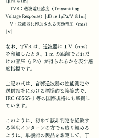
1μPa @1m] 
　TVR：送波電圧感度（Transmitting 
Voltage Response）[dB re 1μPa/V @1m] 
　V：送波器に印加される実効電圧（rms）
[V]
なお、TVR
 は、送波器に 1 V（rms）
を印加したとき、1 m の距離でどれだ
けの音圧（μPa）が得られるかを表す感
度指標です。
上記の式は、音響送波器の性能測定や
送信設計における標準的な換算式で、
IEC 60565-1 等の国際規格にも準拠し
ています。
このように、初めて該非判定を経験す
る学生インターンの方でも取り組める
ように、単機能の製品を想定して、丁