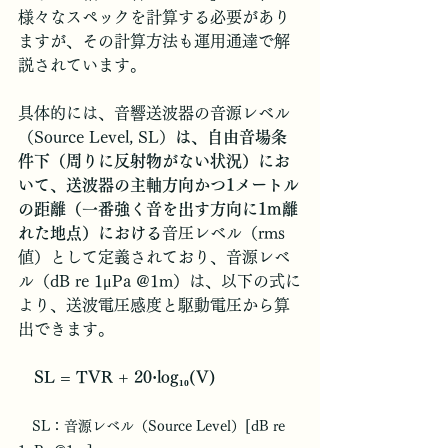
様々なスペックを計算する必要があり
ますが、その計算方法も運用通達で解
説されています。
具体的には、音響送波器の音源レベル
（Source Level, SL）
は、自由音場条
件下（周りに反射物がない状況）にお
いて、送波器の主軸方向かつ1メートル
の距離（一番強く音を出す方向に1m離
れた地点）における
音圧レベル（rms
値）として定義されており、音源レベ
ル（dB re 1μPa @1m）は、以下の式に
より、送波電圧感度と駆動電圧から算
出できます。
SL = TVR + 20·log₁₀(V)
　SL：音源レベル（Source Level）[dB re 