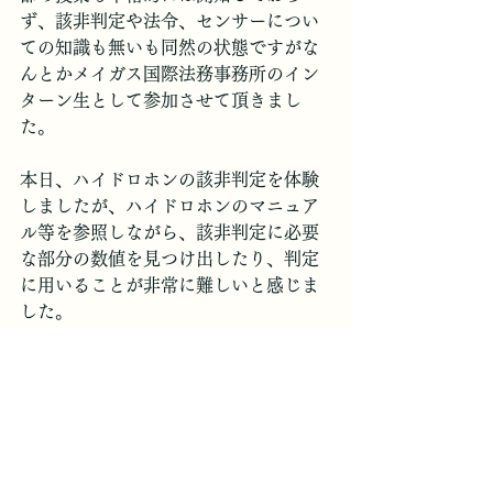
ず、該非判定や法令、センサーについ
ての知識も無いも同然の状態ですがな
んとかメイガス国際法務事務所のイン
ターン生として参加させて頂きまし
た。
本日、ハイドロホンの該非判定を体験
しましたが、ハイドロホンのマニュア
ル等を参照しながら、該非判定に必要
な部分の数値を見つけ出したり、判定
に用いることが非常に難しいと感じま
した。
例えば、貨物等省令９条第１号の水中
探知装置として規制対象となるか否か
の条件として、イ（六）２には「当該
装置から５３０メートル以内の距離に
いる人を探知した場合の位置の誤差の