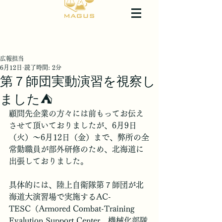
広報担当
6月12日
読了時間: 2分
第７師団実動演習を視察し
ました⛺️
顧問先企業の方々には前もってお伝え
させて頂いておりましたが、6月9日
（火）～6月12日（金）まで、弊所の全
常勤職員が部外研修のため、北海道に
出張しておりました。
具体的には、陸上自衛隊第７師団が北
海道大演習場で実施するAC-
TESC（Armored Combat-Training 
Evalution Support Center、機械化部隊