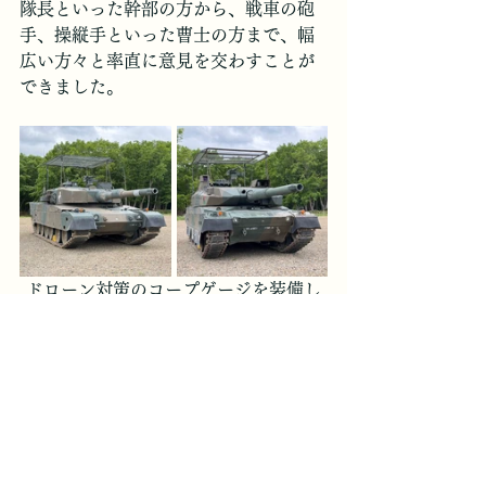
隊長といった幹部の方から、戦車の砲
手、操縦手といった曹士の方まで、幅
広い方々と率直に意見を交わすことが
できました。
ドローン対策のコープゲージを装備し
た90式戦車（左）と10式戦車（右）
搭乗員の方からお話をお伺いできまし
た