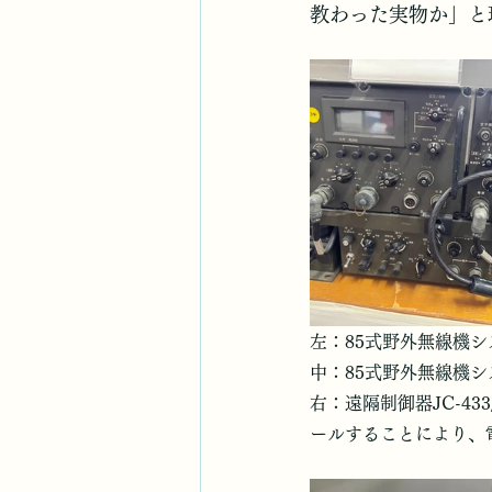
教わった実物か」と
左：85式野外無線機
中：85式野外無線機
右：遠隔制御器JC-4
ールすることにより、