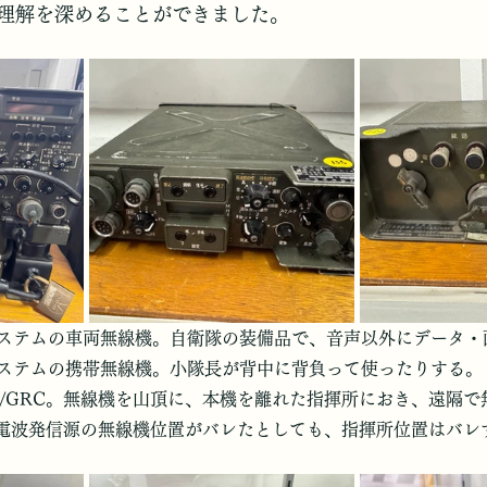
理解を深めることができました。
システムの車両無線機。自衛隊の装備品で、音声以外にデータ・
システムの携帯無線機。小隊長が背中に背負って使ったりする。
33/GRC。無線機を山頂に、本機を離れた指揮所におき、遠隔
電波発信源の無線機位置がバレたとしても、指揮所位置はバレ