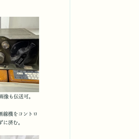
画像も伝送可。
で無線機をコントロ
ずに済む。