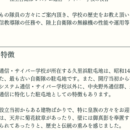
もの隊員の方々にご案内頂き、学校の歴史をお教え頂い
信教導隊の任務や、陸上自衛隊の無線機の性能や運用等
の特徴
通信・サイバー学校が所在する久里浜駐屯地は、昭和1
た、最も古い自衛隊の駐屯地です。また、開庁当初から
システム通信・サイバー学校以外に、中央野外通信群、
通信に特化した駐屯地としての特徴もあります。
設立当初からある建物ばかりで、特に皇族の方々をお迎
は、天井に菊花紋章があったり、壁には御真影を奉置す
られてあったりと、歴史と伝統の重みを感じました。