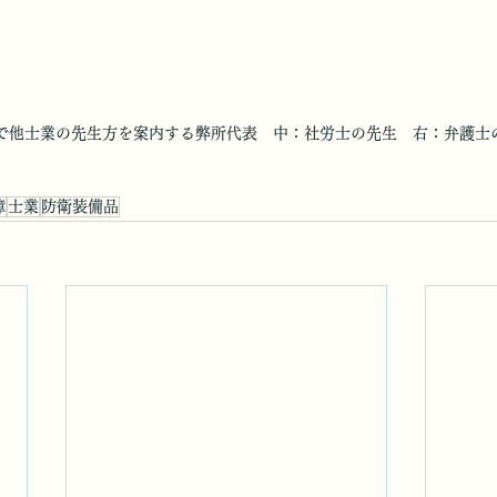
で他士業の先生方を案内する弊所代表　中：社労士の先生　右：弁護士
障
士業
防衛装備品