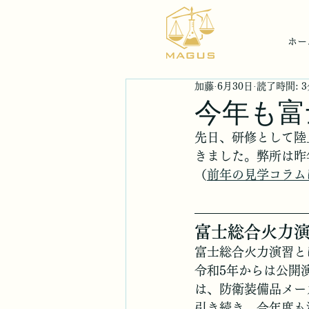
ホー
加藤
6月30日
読了時間: 
今年も富
先日、研修として陸
きました。弊所は昨
（
前年の見学コラム
富士総合火力
富士総合火力演習と
令和5年からは公開
は、防衛装備品メー
引き続き、今年度も