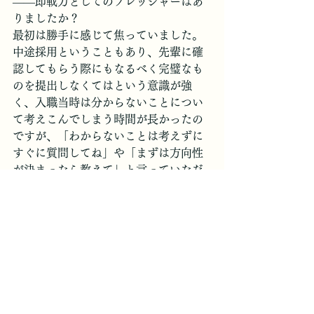
――即戦力としてのプレッシャーはあ
りましたか？
最初は勝手に感じて焦っていました。
中途採用ということもあり、先輩に確
認してもらう際にもなるべく完璧なも
のを提出しなくてはという意識が強
く、入職当時は分からないことについ
て考えこんでしまう時間が長かったの
ですが、「わからないことは考えずに
すぐに質問してね」や「まずは方向性
が決まったら教えて」と言っていただ
けて、肩の荷が下りたのを覚えていま
す。今は完璧な即戦力として構えるの
ではなく、まずは自分にできること
（丁寧な確認や報連相など）を確実に
行うことを意識しています。
――出張や外部研修など、外出の機会
も多いと伺っています。